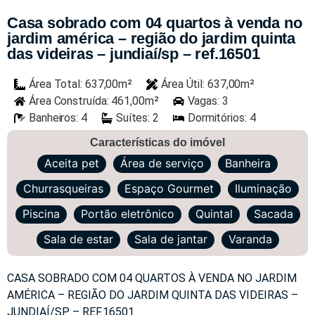
Casa sobrado com 04 quartos à venda no
jardim américa – região do jardim quinta
das videiras – jundiaí/sp – ref.16501
Área Total: 637,00m²
Área Útil: 637,00m²
Área Construída: 461,00m²
Vagas: 3
Banheiros: 4
Suítes: 2
Dormitórios: 4
Características do imóvel
Aceita pet
Área de serviço
Banheira
Churrasqueiras
Espaço Gourmet
Iluminação
Piscina
Portão eletrônico
Quintal
Sacada
Sala de estar
Sala de jantar
Varanda
CASA SOBRADO COM 04 QUARTOS À VENDA NO JARDIM
AMÉRICA – REGIÃO DO JARDIM QUINTA DAS VIDEIRAS –
JUNDIAÍ/SP – REF.16501