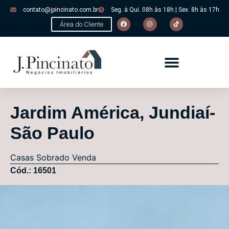
contato@jpincinato.com.br
Seg. à Qui. 08h às 18h | Sex. 8h às 17h
Área do Cliente
Jardim América, Jundiaí-
São Paulo
Casas
Sobrado
Venda
Cód.: 16501