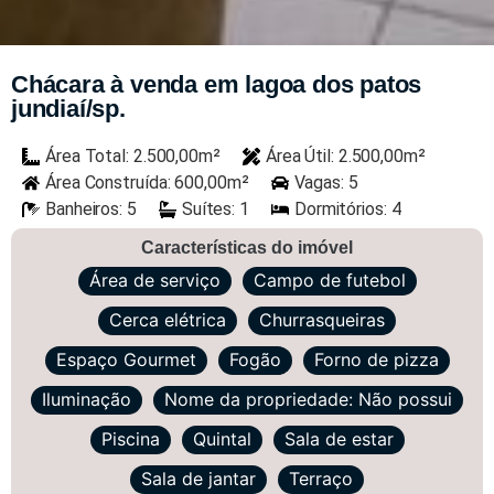
Chácara à venda em lagoa dos patos
jundiaí/sp.
Área Total: 2.500,00m²
Área Útil: 2.500,00m²
Área Construída: 600,00m²
Vagas: 5
Banheiros: 5
Suítes: 1
Dormitórios: 4
Características do imóvel
Área de serviço
Campo de futebol
Cerca elétrica
Churrasqueiras
Espaço Gourmet
Fogão
Forno de pizza
Iluminação
Nome da propriedade: Não possui
Piscina
Quintal
Sala de estar
Sala de jantar
Terraço