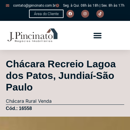
contato@jpincinato.com.br
Seg. à Qui. 08h às 18h | Sex. 8h às 17h
Área do Cliente
Chácara Recreio Lagoa
dos Patos, Jundiaí-São
Paulo
Chácara
Rural
Venda
Cód.: 16558