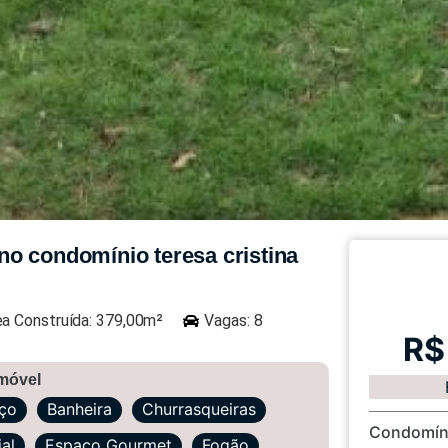
o condomínio teresa cristina
ea Construída: 379,00m²
Vagas: 8
R$
imóvel
iço
Banheira
Churrasqueiras
Condomín
al
Espaço Gourmet
Fogão