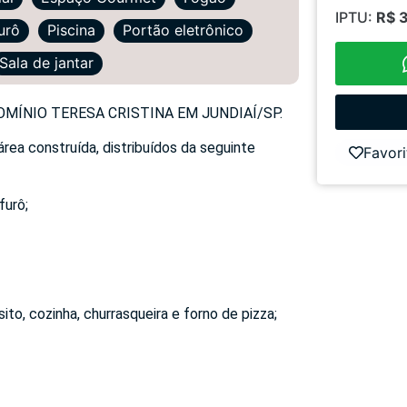
IPTU:
R$ 
urô
Piscina
Portão eletrônico
Sala de jantar
ÍNIO TERESA CRISTINA EM JUNDIAÍ/SP.
rea construída, distribuídos da seguinte
Favori
furô;
to, cozinha, churrasqueira e forno de pizza;