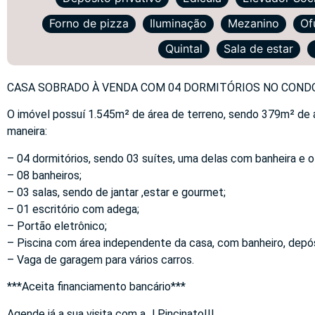
Forno de pizza
Iluminação
Mezanino
Of
Quintal
Sala de estar
CASA SOBRADO À VENDA COM 04 DORMITÓRIOS NO CONDOM
O imóvel possuí 1.545m² de área de terreno, sendo 379m² de á
maneira:
– 04 dormitórios, sendo 03 suítes, uma delas com banheira e o
– 08 banheiros;
– 03 salas, sendo de jantar ,estar e gourmet;
– 01 escritório com adega;
– Portão eletrônico;
– Piscina com área independente da casa, com banheiro, depósi
– Vaga de garagem para vários carros.
***Aceita financiamento bancário***
Agende já a sua visita com a J Pincinato!!!