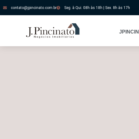
contato@jpincinato.com.br
Seg. à Qui. 08h às 18h | Sex. 8h às 17h
JPINCI