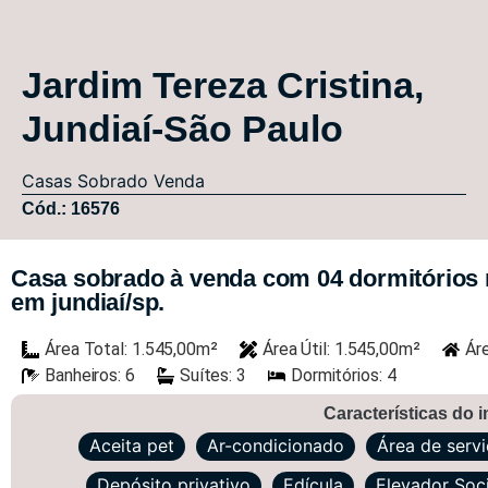
Jardim Tereza Cristina,
Jundiaí-São Paulo
Casas
Sobrado
Venda
Cód.: 16576
Casa sobrado à venda com 04 dormitórios n
em jundiaí/sp.
Área Total: 1.545,00m²
Área Útil: 1.545,00m²
Ár
Banheiros: 6
Suítes: 3
Dormitórios: 4
Características do 
Aceita pet
Ar-condicionado
Área de serv
Depósito privativo
Edícula
Elevador Soci