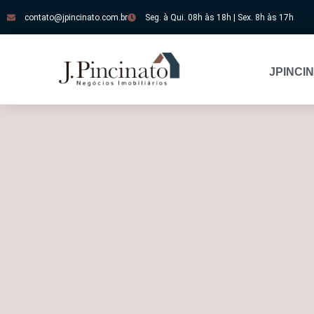
contato@jpincinato.com.br
Seg. à Qui. 08h às 18h | Sex. 8h às 17h
JPINCI