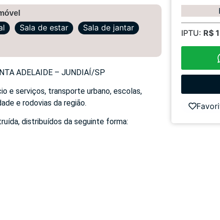
imóvel
al
Sala de estar
Sala de jantar
IPTU:
R$ 
TA ADELAIDE – JUNDIAÍ/SP
o e serviços, transporte urbano, escolas,
dade e rodovias da região.
Favori
uída, distribuídos da seguinte forma: