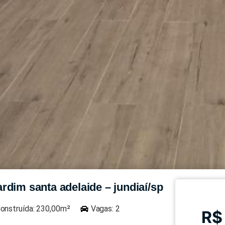
rdim santa adelaide – jundiaí/sp
onstruída: 230,00m²
Vagas: 2
R$