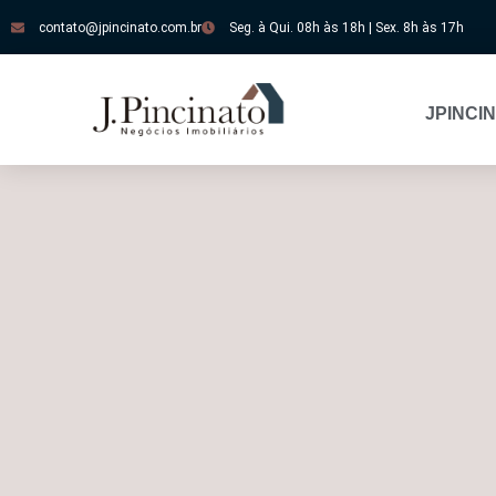
contato@jpincinato.com.br
Seg. à Qui. 08h às 18h | Sex. 8h às 17h
JPINCI