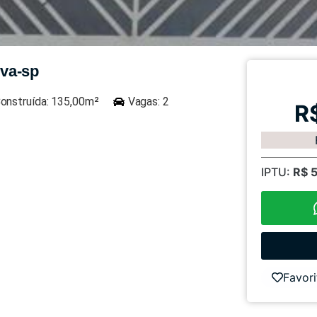
eva-sp
onstruída: 135,00m²
Vagas: 2
R
IPTU:
R$ 
Favori