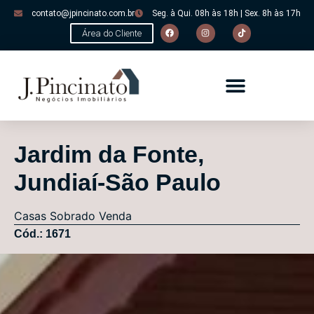
contato@jpincinato.com.br
Seg. à Qui. 08h às 18h | Sex. 8h às 17h
Área do Cliente
Jardim da Fonte,
Jundiaí-São Paulo
Casas
Sobrado
Venda
Cód.: 1671