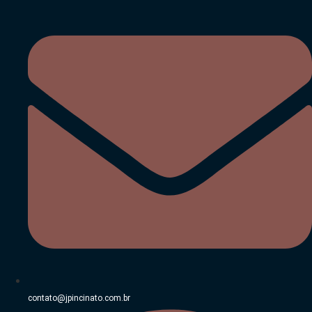
Ir
para
o
conteúdo
contato@jpincinato.com.br