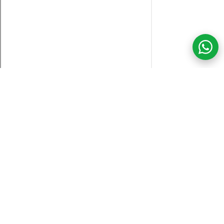
COM CREDIBILIDADE
E EXPERTISE,
CONECTANDO
CLIENTES AOS
IMÓVEIS DOS SEUS