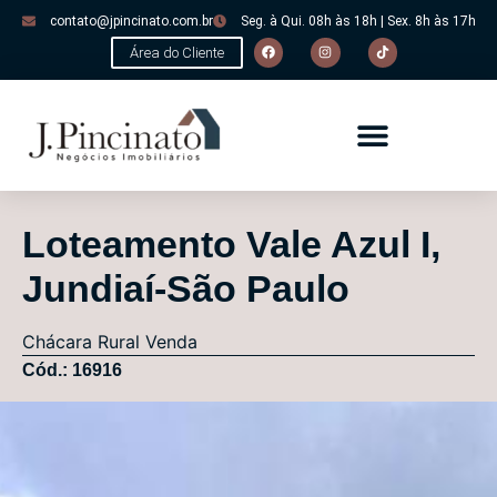
contato@jpincinato.com.br
Seg. à Qui. 08h às 18h | Sex. 8h às 17h
Área do Cliente
Loteamento Vale Azul I,
Jundiaí-São Paulo
Chácara
Rural
Venda
Cód.: 16916