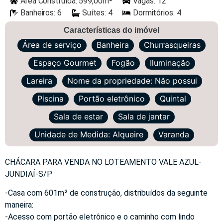
Área Construída: 599,00m²
Vagas: 12
Banheiros: 6
Suítes: 4
Dormitórios: 4
Características do imóvel
Área de serviço
Banheira
Churrasqueiras
Espaço Gourmet
Fogão
Iluminação
Lareira
Nome da propriedade: Não possui
Piscina
Portão eletrônico
Quintal
Sala de estar
Sala de jantar
Unidade de Medida: Alqueire
Varanda
CHÁCARA PARA VENDA NO LOTEAMENTO VALE AZUL-
JUNDIAÍ-S/P
-Casa com 601m² de construção, distribuídos da seguinte
maneira:
-Acesso com portão eletrônico e o caminho com lindo