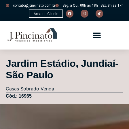
contato@jpincinato.com.br
Seg. à Qui. 08h às 18h | Sex. 8h às 17h
Área do Cliente
Jardim Estádio, Jundiaí-
São Paulo
Casas
Sobrado
Venda
Cód.: 16965