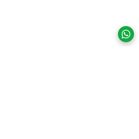
COM CREDIBILIDADE
E EXPERTISE,
CONECTANDO
CLIENTES AOS
IMÓVEIS DOS SEUS
SONHOS!
VENHA CONHECER O SEU FUTURO LAR!