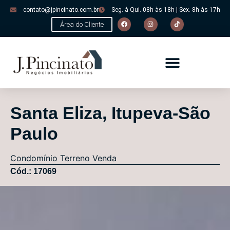
contato@jpincinato.com.br
Seg. à Qui. 08h às 18h | Sex. 8h às 17h
Área do Cliente
Santa Eliza, Itupeva-São
Paulo
Condomínio
Terreno
Venda
Cód.: 17069