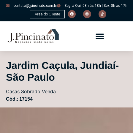
contato@jpincinato.com.br
Seg. à Qui. 08h às 18h | Sex. 8h às 17h
Área do Cliente
Jardim Caçula, Jundiaí-
São Paulo
Casas
Sobrado
Venda
Cód.: 17154