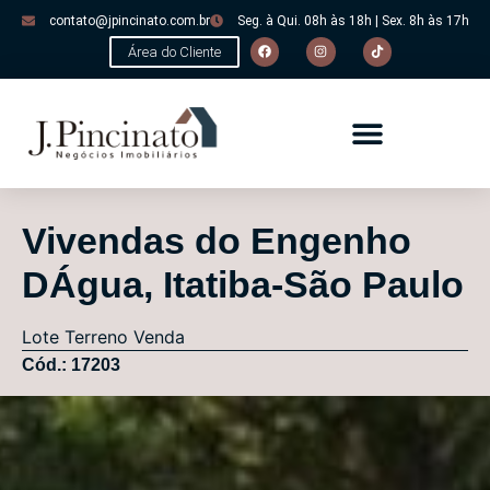
contato@jpincinato.com.br
Seg. à Qui. 08h às 18h | Sex. 8h às 17h
Área do Cliente
Vivendas do Engenho
DÁgua, Itatiba-São Paulo
Lote
Terreno
Venda
Cód.: 17203