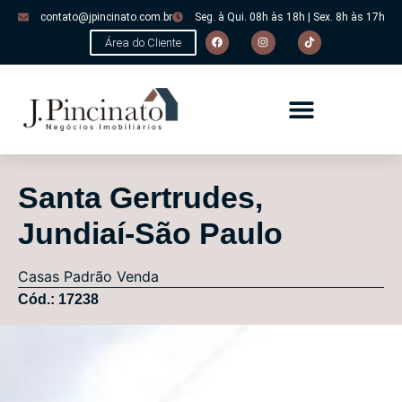
contato@jpincinato.com.br
Seg. à Qui. 08h às 18h | Sex. 8h às 17h
Área do Cliente
Santa Gertrudes,
Jundiaí-São Paulo
Casas
Padrão
Venda
Cód.: 17238