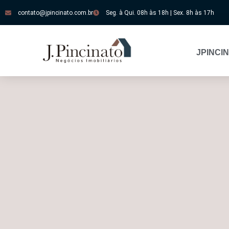
contato@jpincinato.com.br
Seg. à Qui. 08h às 18h | Sex. 8h às 17h
JPINCI