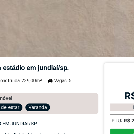
 estádio em jundiaí/sp.
onstruída: 239,00m²
Vagas: 5
R
imóvel
 de estar
Varanda
IPTU:
R$ 
 EM JUNDIAÍ/SP.