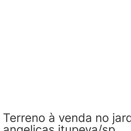
Terreno à venda no jar
angelicas itupeva/sp.