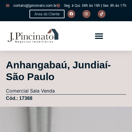
contato@jpincinato.com.br
Seg. à Qui. 08h às 18h | Sex. 8h às 17h
Área do Cliente
Anhangabaú, Jundiaí-
São Paulo
Comercial
Sala
Venda
Cód.: 17368