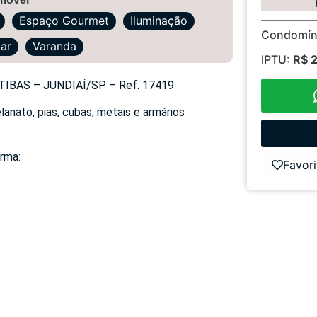
Espaço Gourmet
Iluminação
Condomín
tar
Varanda
IPTU:
R$ 
BAS – JUNDIAÍ/SP – Ref. 17419
nato, pias, cubas, metais e armários
orma:
Favori