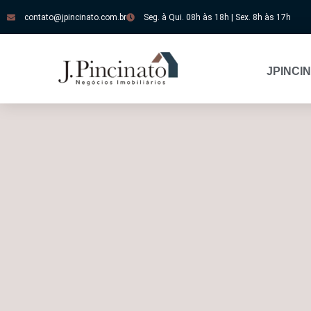
contato@jpincinato.com.br
Seg. à Qui. 08h às 18h | Sex. 8h às 17h
JPINCI