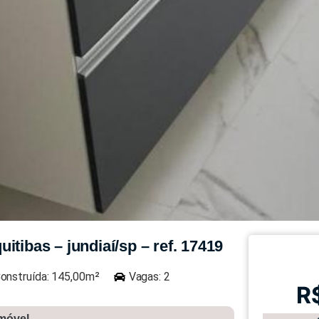
tibas – jundiaí/sp – ref. 17419
onstruída: 145,00m²
Vagas: 2
R
imóvel