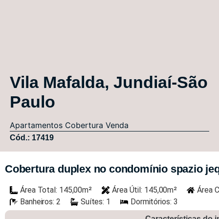
Vila Mafalda, Jundiaí-São
Paulo
Apartamentos
Cobertura
Venda
Cód.: 17419
Cobertura duplex no condomínio spazio jequi
Área Total: 145,00m²
Área Útil: 145,00m²
Área C
Banheiros: 2
Suítes: 1
Dormitórios: 3
Características do 