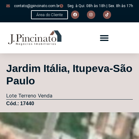
contato@jpincinato.com.br
Seg. à Qui. 08h às 18h | Sex. 8h às 17h
Área do Cliente
Jardim Itália, Itupeva-São
Paulo
Lote
Terreno
Venda
Cód.: 17440