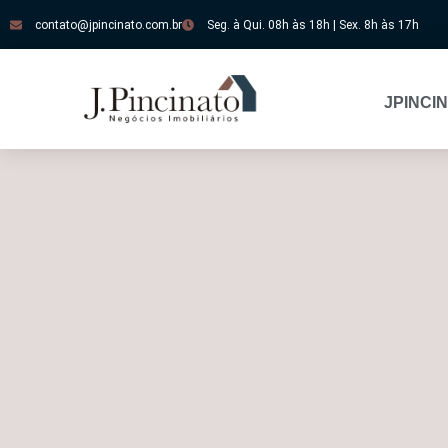
contato@jpincinato.com.br
Seg. à Qui. 08h às 18h | Sex. 8h às 17h
JPINCI