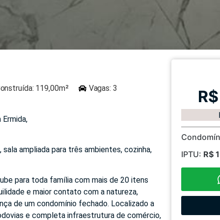
onstruída: 119,00m²
Vagas: 3
R$
 Ermida,
Condomín
 sala ampliada para três ambientes, cozinha,
IPTU:
R$ 
ube para toda família com mais de 20 itens
nquilidade e maior contato com a natureza,
rança de um condomínio fechado. Localizado a
odovias e completa infraestrutura de comércio,