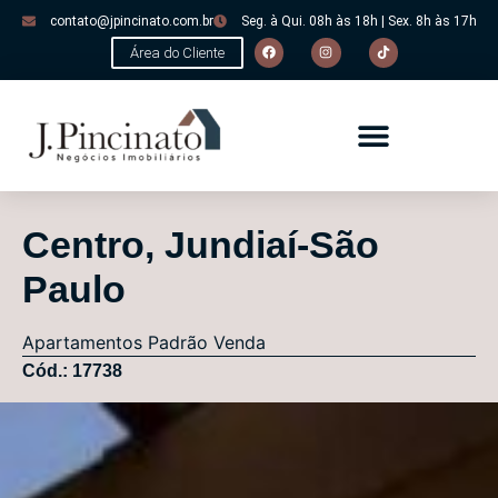
contato@jpincinato.com.br
Seg. à Qui. 08h às 18h | Sex. 8h às 17h
Área do Cliente
Centro, Jundiaí-São
Paulo
Apartamentos
Padrão
Venda
Cód.: 17738