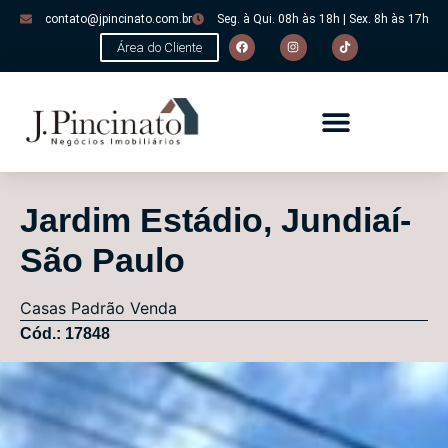
contato@jpincinato.com.br
Seg. à Qui. 08h às 18h | Sex. 8h às 17h
Área do Cliente
Jardim Estádio, Jundiaí-
São Paulo
Casas
Padrão
Venda
Cód.: 17848