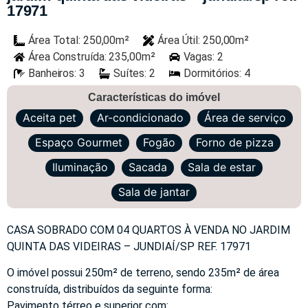
17971
Área Total: 250,00m²
Área Útil: 250,00m²
Área Construída: 235,00m²
Vagas: 2
Banheiros: 3
Suítes: 2
Dormitórios: 4
Características do imóvel
Aceita pet
Ar-condicionado
Área de serviço
Espaço Gourmet
Fogão
Forno de pizza
Iluminação
Sacada
Sala de estar
Sala de jantar
CASA SOBRADO COM 04 QUARTOS À VENDA NO JARDIM
QUINTA DAS VIDEIRAS – JUNDIAÍ/SP REF. 17971
O imóvel possui 250m² de terreno, sendo 235m² de área
construída, distribuídos da seguinte forma:
Pavimento térreo e superior com: