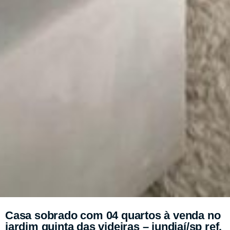
Casa sobrado com 04 quartos à venda no
jardim quinta das videiras – jundiaí/sp ref.