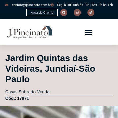
contato@jpincinato.com.br
Seg. à Qui. 08h às 18h | Sex. 8h às 17h
Área do Cliente
Jardim Quintas das
Videiras, Jundiaí-São
Paulo
Casas
Sobrado
Venda
Cód.: 17971