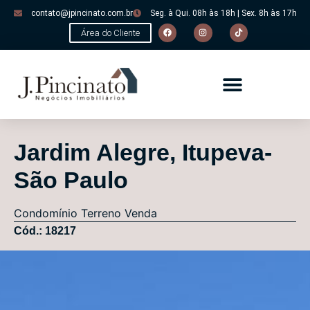
contato@jpincinato.com.br
Seg. à Qui. 08h às 18h | Sex. 8h às 17h
Área do Cliente
Jardim Alegre, Itupeva-
São Paulo
Condomínio
Terreno
Venda
Cód.: 18217