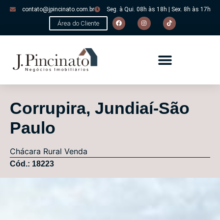
contato@jpincinato.com.br
Seg. à Qui. 08h às 18h | Sex. 8h às 17h
Área do Cliente
Corrupira, Jundiaí-São
Paulo
Chácara
Rural
Venda
Cód.: 18223