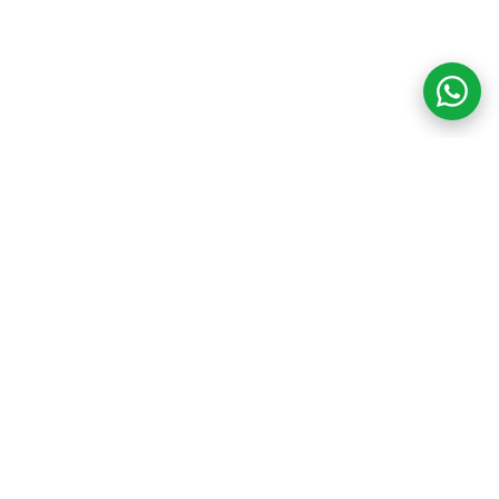
COM CREDIBILIDADE
E EXPERTISE,
CONECTANDO
CLIENTES AOS
IMÓVEIS DOS SEUS
SONHOS!
VENHA CONHECER O SEU FUTURO LAR!