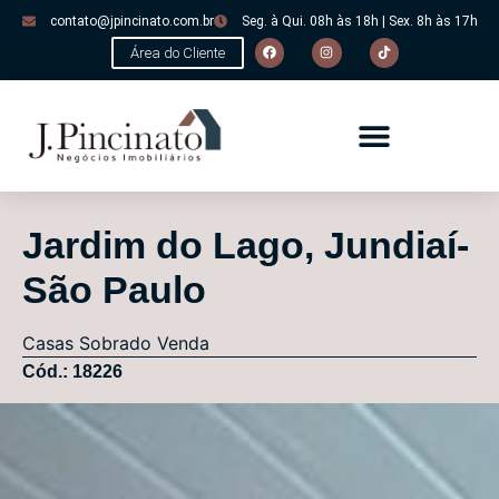
contato@jpincinato.com.br
Seg. à Qui. 08h às 18h | Sex. 8h às 17h
Área do Cliente
Jardim do Lago, Jundiaí-
São Paulo
Casas
Sobrado
Venda
Cód.: 18226