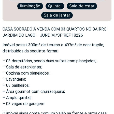
Iluminação
Quintal
Sala de estar
Sala de jantar
CASA SOBRADO À VENDA COM 03 QUARTOS NO BAIRRO
JARDIM DO LAGO – JUNDIAÍ/SP REF:18226
Imóvel possui 300m² de terreno e 497m² de construção,
distribuídos da seguinte forma:
– 03 dormitórios, sendo duas suítes com planejados;
– Sala de estar/jantar;
– Cozinha com planejados;
– Lavanderia;
– 03 banheiros;
– Área gourmet com churrasqueira;
– Amplo quintal;
– 03 vagas de garagem.
O imóvel ainda conta com um Salão na frente e outra casa