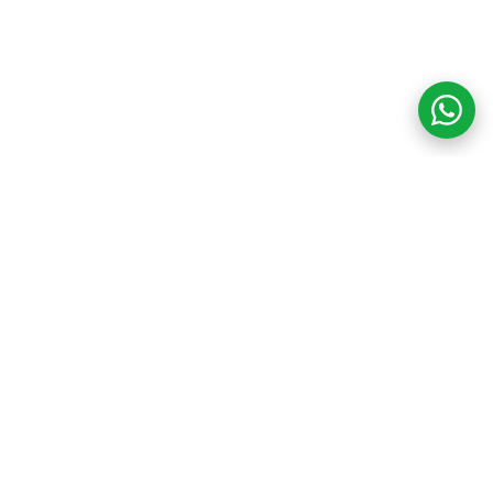
COM CREDIBILIDADE
E EXPERTISE,
CONECTANDO
CLIENTES AOS
IMÓVEIS DOS SEUS
SONHOS!
VENHA CONHECER O SEU FUTURO LAR!