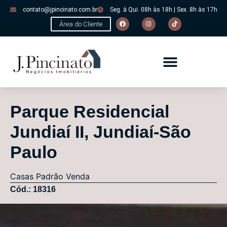
contato@jpincinato.com.br
Seg. à Qui. 08h às 18h | Sex. 8h às 17h
Área do Cliente
Parque Residencial
Jundiaí II, Jundiaí-São
Paulo
Casas
Padrão
Venda
Cód.: 18316