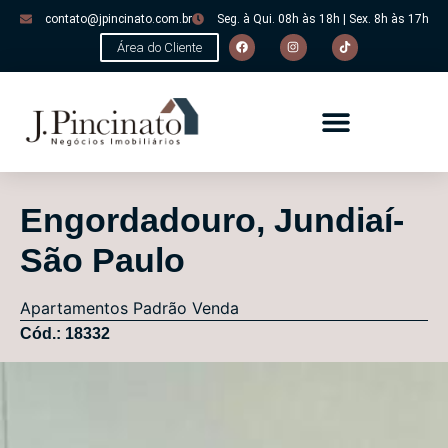
contato@jpincinato.com.br
Seg. à Qui. 08h às 18h | Sex. 8h às 17h
Área do Cliente
Engordadouro, Jundiaí-
São Paulo
Apartamentos
Padrão
Venda
Cód.: 18332