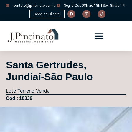
contato@jpincinato.com.br
Seg. à Qui. 08h às 18h | Sex. 8h às 17h
Área do Cliente
Santa Gertrudes,
Jundiaí-São Paulo
Lote
Terreno
Venda
Cód.: 18339