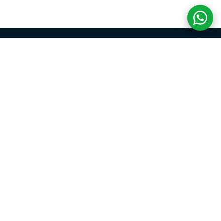
COM CREDIBILIDADE
E EXPERTISE,
CONECTANDO
CLIENTES AOS
IMÓVEIS DOS SEUS
SONHOS!
VENHA CONHECER O SEU FUTURO LAR!