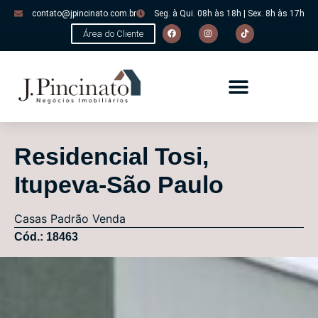
contato@jpincinato.com.br
Seg. à Qui. 08h às 18h | Sex. 8h às 17h
Área do Cliente
Residencial Tosi,
Itupeva-São Paulo
Casas
Padrão
Venda
Cód.: 18463