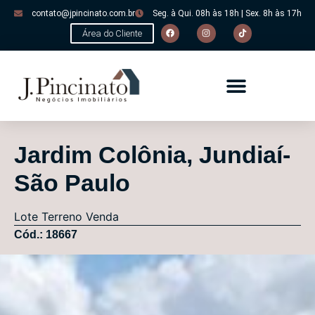
contato@jpincinato.com.br
Seg. à Qui. 08h às 18h | Sex. 8h às 17h
Área do Cliente
Jardim Colônia, Jundiaí-
São Paulo
Lote
Terreno
Venda
Cód.: 18667