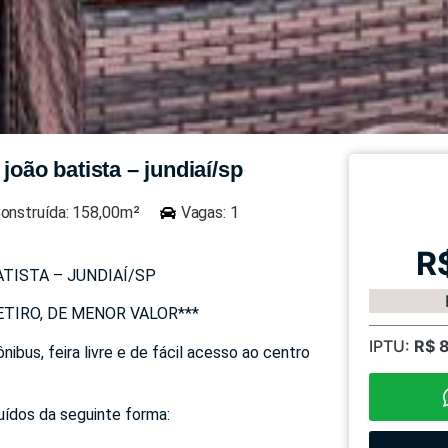
joão batista – jundiaí/sp
onstruída: 158,00m²
Vagas: 1
R
TISTA – JUNDIAÍ/SP
TIRO, DE MENOR VALOR***
IPTU:
R$ 
ibus, feira livre e de fácil acesso ao centro
uídos da seguinte forma: