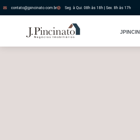
contato@jpincinato.com.br
Seg. à Qui. 08h às 18h | Sex. 8h às 17h
JPINCI