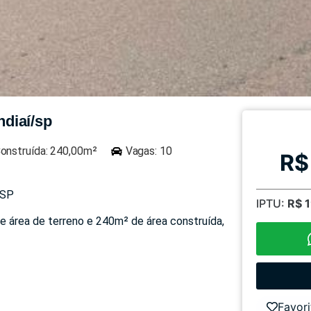
ndiaí/sp
onstruída: 240,00m²
Vagas: 10
R$
/SP
IPTU:
R$ 
e área de terreno e 240m² de área construída,
Favori