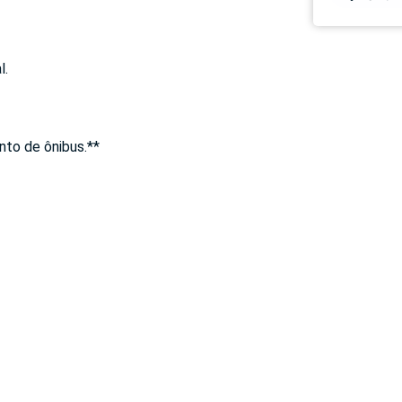
l.
onto de ônibus.**