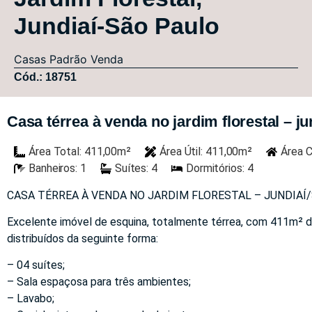
Jundiaí-São Paulo
Casas
Padrão
Venda
Cód.: 18751
Casa térrea à venda no jardim florestal – ju
Área Total: 411,00m²
Área Útil: 411,00m²
Área C
Banheiros: 1
Suítes: 4
Dormitórios: 4
CASA TÉRREA À VENDA NO JARDIM FLORESTAL – JUNDIAÍ
Excelente imóvel de esquina, totalmente térrea, com 411m² d
distribuídos da seguinte forma:
– 04 suítes;
– Sala espaçosa para três ambientes;
– Lavabo;