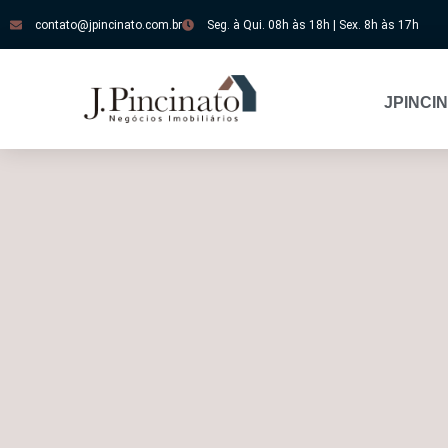
contato@jpincinato.com.br
Seg. à Qui. 08h às 18h | Sex. 8h às 17h
JPINCI