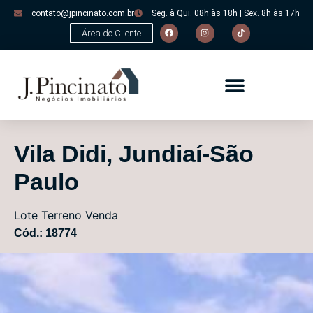
contato@jpincinato.com.br
Seg. à Qui. 08h às 18h | Sex. 8h às 17h
Área do Cliente
Vila Didi, Jundiaí-São
Paulo
Lote
Terreno
Venda
Cód.: 18774