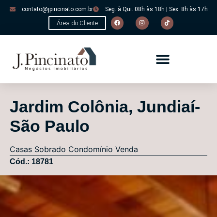
contato@jpincinato.com.br
Seg. à Qui. 08h às 18h | Sex. 8h às 17h
Área do Cliente
Jardim Colônia, Jundiaí-
São Paulo
Casas
Sobrado Condomínio
Venda
Cód.: 18781