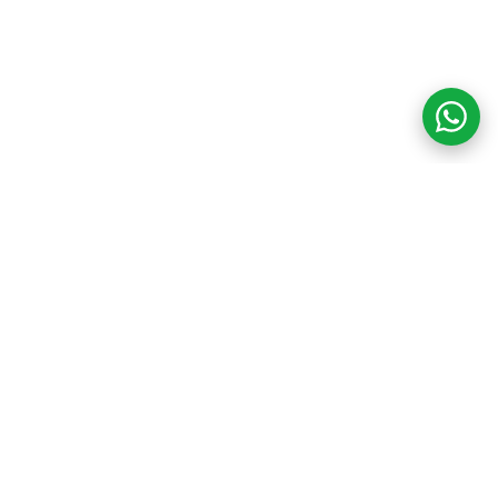
COM CREDIBILIDADE
E EXPERTISE,
CONECTANDO
CLIENTES AOS
IMÓVEIS DOS SEUS
SONHOS!
VENHA CONHECER O SEU FUTURO LAR!