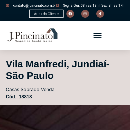
contato@jpincinato.com.br
Seg. à Qui. 08h às 18h | Sex. 8h às 17h
Área do Cliente
Vila Manfredi, Jundiaí-
São Paulo
Casas
Sobrado
Venda
Cód.: 18818