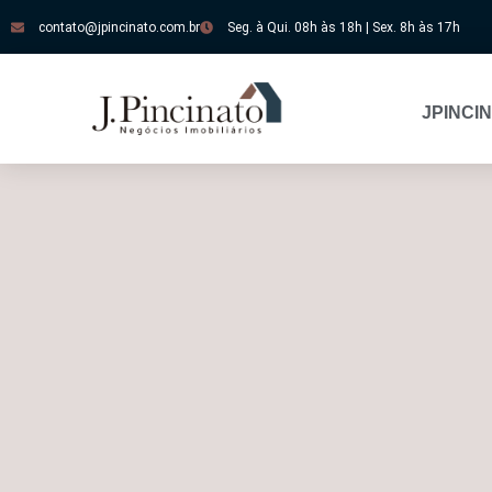
contato@jpincinato.com.br
Seg. à Qui. 08h às 18h | Sex. 8h às 17h
JPINCI