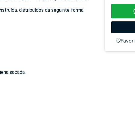
truída, distribuídos da seguinte forma:
Favori
uena sacada;