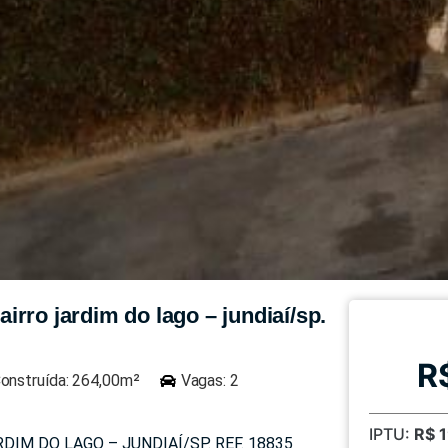
rro jardim do lago – jundiaí/sp.
R
onstruída: 264,00m²
Vagas: 2
IPTU:
R$ 
IM DO LAGO – JUNDIAÍ/SP. REF. 18835