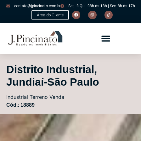
contato@jpincinato.com.br
Seg. à Qui. 08h às 18h | Sex. 8h às 17h
Área do Cliente
Distrito Industrial,
Jundiaí-São Paulo
Industrial
Terreno
Venda
Cód.: 18889