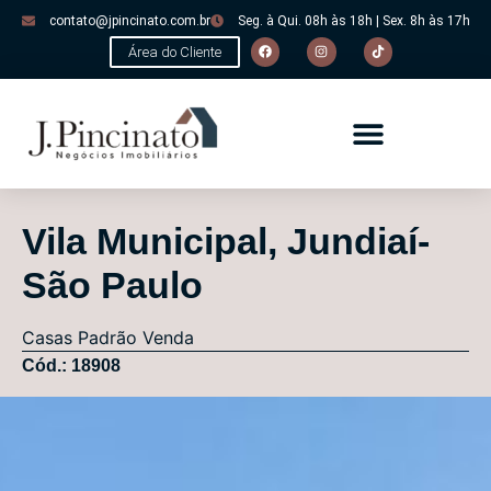
contato@jpincinato.com.br
Seg. à Qui. 08h às 18h | Sex. 8h às 17h
Área do Cliente
Vila Municipal, Jundiaí-
São Paulo
Casas
Padrão
Venda
Cód.: 18908