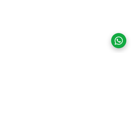
COM CREDIBILIDADE
E EXPERTISE,
CONECTANDO
CLIENTES AOS
IMÓVEIS DOS SEUS
SONHOS!