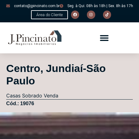
contato@jpincinato.com.br
Seg. à Qui. 08h às 18h | Sex. 8h às 17h
Área do Cliente
Centro, Jundiaí-São
Paulo
Casas
Sobrado
Venda
Cód.: 19076