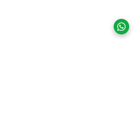
COM CREDIBILIDADE
E EXPERTISE,
CONECTANDO
CLIENTES AOS
IMÓVEIS DOS SEUS
SONHOS!
VENHA CONHECER O SEU FUTURO LAR!