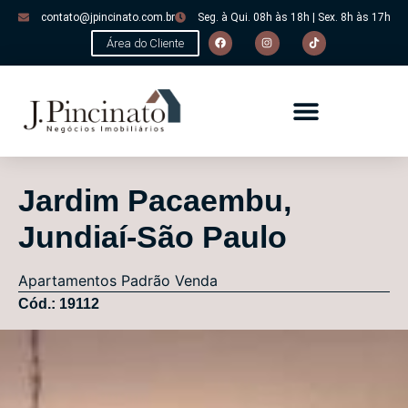
contato@jpincinato.com.br
Seg. à Qui. 08h às 18h | Sex. 8h às 17h
Área do Cliente
Jardim Pacaembu,
Jundiaí-São Paulo
Apartamentos
Padrão
Venda
Cód.: 19112