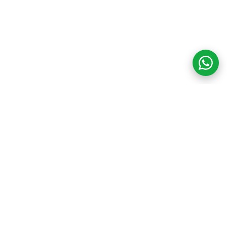
COM CREDIBILIDADE
E EXPERTISE,
CONECTANDO
CLIENTES AOS
IMÓVEIS DOS SEUS
SONHOS!