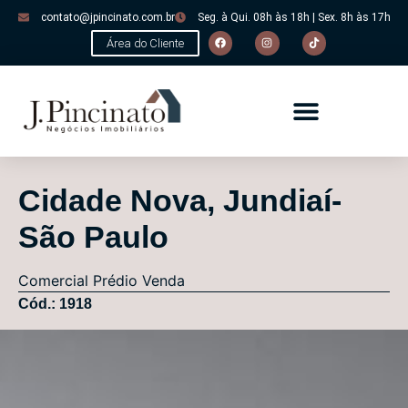
contato@jpincinato.com.br
Seg. à Qui. 08h às 18h | Sex. 8h às 17h
Área do Cliente
Cidade Nova, Jundiaí-
São Paulo
Comercial
Prédio
Venda
Cód.: 1918