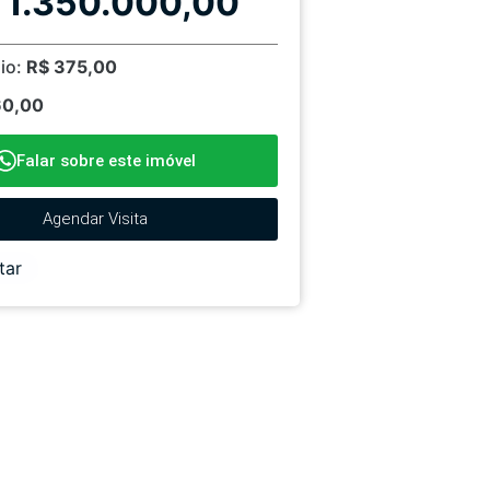
 1.350.000,00
io:
R$ 375,00
60,00
Falar sobre este imóvel
Agendar Visita
tar