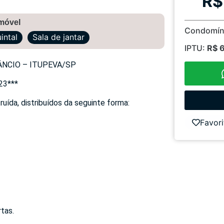
R$
imóvel
Condomín
intal
Sala de jantar
IPTU:
R$ 
ÂNCIO – ITUPEVA/SP
23***
ída, distribuídos da seguinte forma:
Favori
tas.