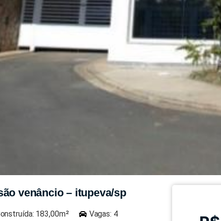
são venâncio – itupeva/sp
onstruída: 183,00m²
Vagas: 4