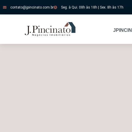
contato@jpincinato.com.br
Seg. à Qui. 08h às 18h | Sex. 8h às 17h
JPINCI