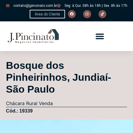
contato@jpincinato.com.br
Seg. à Qui. 08h às 18h | Sex. 8h às 17h
Área do Cliente
Bosque dos
Pinheirinhos, Jundiaí-
São Paulo
Chácara
Rural
Venda
Cód.: 19339