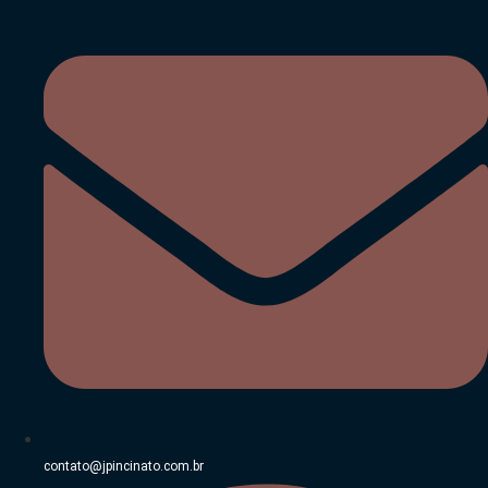
Ir
para
o
conteúdo
contato@jpincinato.com.br