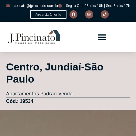
contato@jpincinato.com.br
Seg. à Qui. 08h às 18h | Sex. 8h às 17h
Área do Cliente
Centro, Jundiaí-São
Paulo
Apartamentos
Padrão
Venda
Cód.: 19534