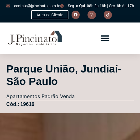
contato@jpincinato.com.br
Seg. à Qui. 08h às 18h | Sex. 8h às 17h
Área do Cliente
Parque União, Jundiaí-
São Paulo
Apartamentos
Padrão
Venda
Cód.: 19616