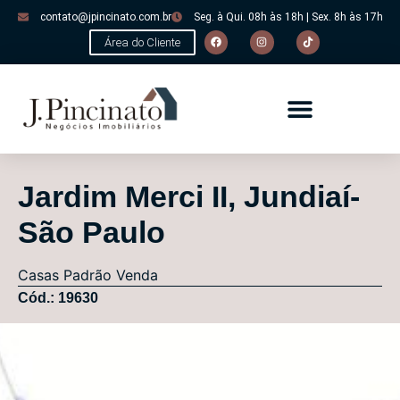
contato@jpincinato.com.br
Seg. à Qui. 08h às 18h | Sex. 8h às 17h
Área do Cliente
Jardim Merci II, Jundiaí-
São Paulo
Casas
Padrão
Venda
Cód.: 19630