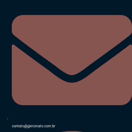
Ir
para
o
conteúdo
contato@jpincinato.com.br