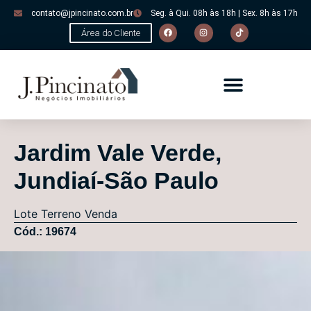
contato@jpincinato.com.br
Seg. à Qui. 08h às 18h | Sex. 8h às 17h
Área do Cliente
Jardim Vale Verde,
Jundiaí-São Paulo
Lote
Terreno
Venda
Cód.: 19674