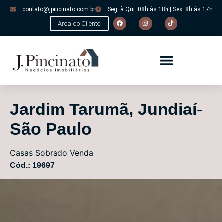
contato@jpincinato.com.br
Seg. à Qui. 08h às 18h | Sex. 8h às 17h
Área do Cliente
Jardim Tarumã, Jundiaí-
São Paulo
Casas
Sobrado
Venda
Cód.: 19697